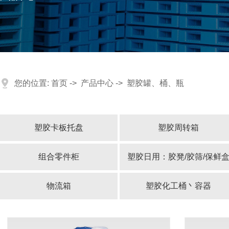
您的位置:
首页
->
产品中心
->
塑胶罐、桶、瓶
塑胶卡板托盘
塑胶周转箱
网格田字型卡板托盘
分格箱
组合零件柜
塑胶日用：胶凳/胶筛/保鲜
网格双面型卡板托盘
物流箱
塑胶化工桶丶容器
网格川字型卡板托盘